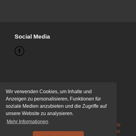
Social Media
Seiten
Wir verwenden Cookies, um Inhalte und
Buchen
Anzeigen zu personalisieren, Funktionen für
Das sind wir!
soziale Medien anzubieten und die Zugriffe auf
Datenschutzerklärung
unsere Website zu analysieren.
Eure Kurse
Mehr Informationen
MTB-Fahrtechnikkurs für Fahrtechnikunerfahrene
MTB-Fahrtechnikkurs für fortgeschrittene MTB’ler