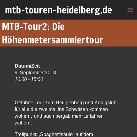
mtb-touren-heidelberg.de
menu
MTB-Tour2: Die
Höhenmetersammlertour
Datum/Zeit
9. September 2018
10:00 - 15:00
Geführte Tour zum Heiligenberg und Königstuhl –
für alle die zweimal ins Schwitzen kommen
wollen…und auch bergab mehr „erfahren“
wollen…
Treffpunkt: „Spaghettisäule“ auf dem