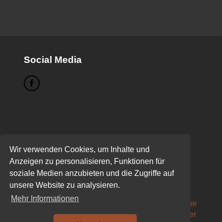
Social Media
Seiten
Wir verwenden Cookies, um Inhalte und
Buchen
Anzeigen zu personalisieren, Funktionen für
Das sind wir!
soziale Medien anzubieten und die Zugriffe auf
Datenschutzerklärung
unsere Website zu analysieren.
Eure Kurse
Mehr Informationen
MTB-Fahrtechnikkurs für Fahrtechnikunerfahrene
MTB-Fahrtechnikkurs für fortgeschrittene MTB’ler