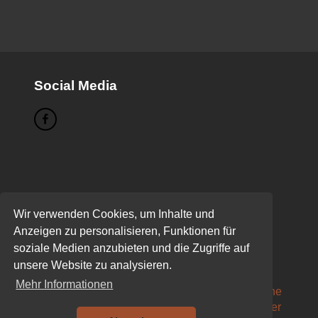
Social Media
Seiten
Wir verwenden Cookies, um Inhalte und
Buchen
Anzeigen zu personalisieren, Funktionen für
Das sind wir!
soziale Medien anzubieten und die Zugriffe auf
Datenschutzerklärung
unsere Website zu analysieren.
Eure Kurse
Mehr Informationen
MTB-Fahrtechnikkurs für Fahrtechnikunerfahrene
MTB-Fahrtechnikkurs für fortgeschrittene MTB’ler